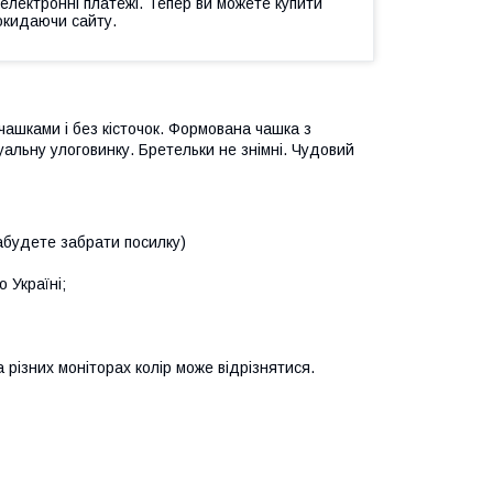
 електронні платежі. Тепер ви можете купити
окидаючи сайту.
чашками і без кісточок. Формована чашка з
альну улоговинку. Бретельки не знімні. Чудовий
абудете забрати посилку)
 Україні;
 різних моніторах колір може відрізнятися.