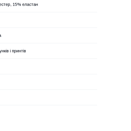
естер, 15% еластан
а
унків і принтів