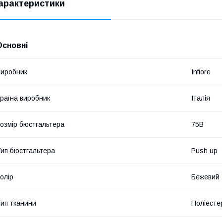
арактеристики
Основні
иробник
Infiore
раїна виробник
Італія
озмір бюстгальтера
75B
ип бюстгальтера
Push up
олір
Бежевий
ип тканини
Поліесте