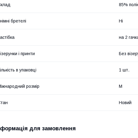
Склад
85% полі
німні бретелі
Ні
астібка
на 2 гачк
ізерунки і принти
Без візер
ількість в упаковці
1 шт.
іжнародний розмір
M
Стан
Новий
нформація для замовлення