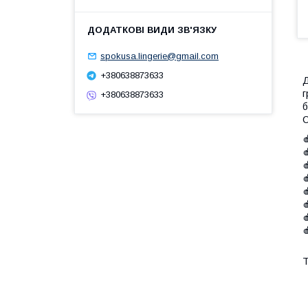
spokusa.lingerie@gmail.com
+380638873633
Д
г
+380638873633
б
С








T