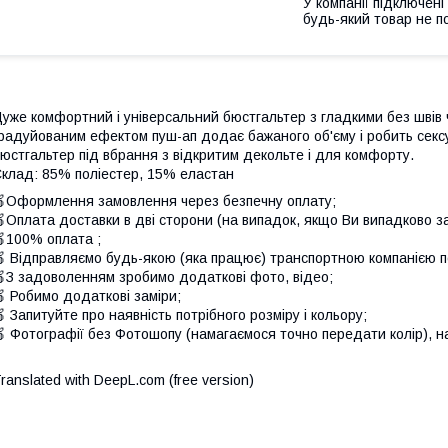
У компанії підключені
будь-який товар не п
уже комфортний і універсальний бюстгальтер з гладкими без швів 
радуйованим ефектом пуш-ап додає бажаного об'єму і робить сексу
юстгальтер під вбрання з відкритим декольте і для комфорту.
клад: 85% поліестер, 15% еластан
Оформлення замовлення через безпечну оплату;
Оплата доставки в дві сторони (на випадок, якщо Ви випадково з
100% оплата ;
 Відправляємо будь-якою (яка працює) транспортною компанією по
З задоволенням зробимо додаткові фото, відео;
 Робимо додаткові заміри;
 Запитуйте про наявність потрібного розміру і кольору;
 Фотографії без Фотошопу (намагаємося точно передати колір), на
ranslated with DeepL.com (free version)