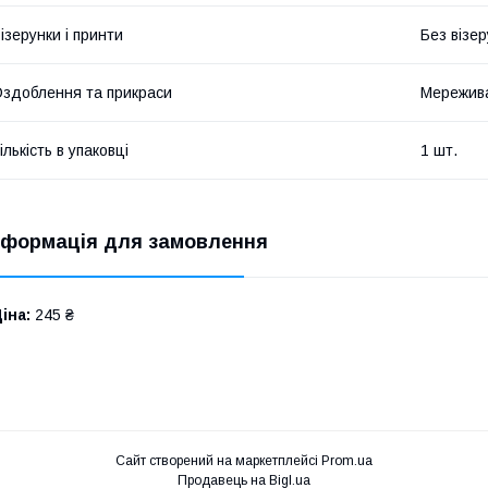
ізерунки і принти
Без візер
здоблення та прикраси
Мережив
ількість в упаковці
1 шт.
нформація для замовлення
іна:
245 ₴
Сайт створений на маркетплейсі
Prom.ua
Продавець на Bigl.ua