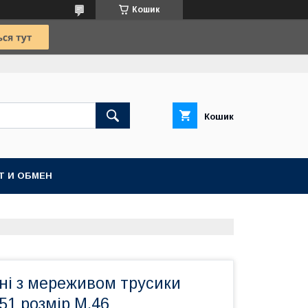
Кошик
Кошик
Т И ОБМЕН
зні з мереживом трусики
51 розмір М.46