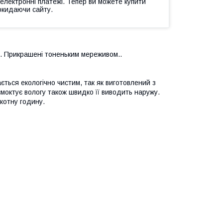
 електронні платежі. Тепер ви можете купити
окидаючи сайту.
ал. Прикрашені тоненьким мереживом..
ється екологічно чистим, так як виготовлений з
моктує вологу також швидко її виводить наружу.
екотну годину.