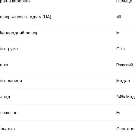
раїна виробник
Польща
озмір жіночого одягу (UA)
46
іжнародний розмір
M
ип трусів
Сліп
олір
Рожевий
ип тканини
Модал
Склад
94% Мода
Безшовне
Ні
Посадка
Середня