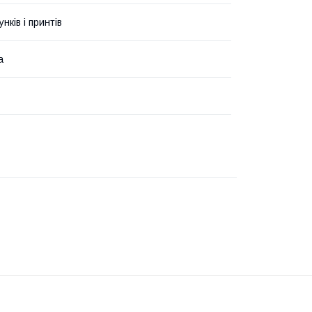
унків і принтів
а