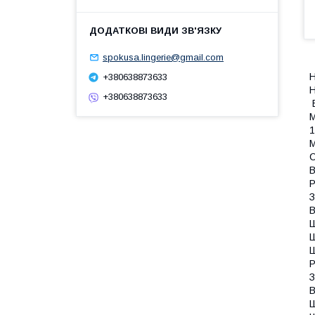
spokusa.lingerie@gmail.com
Н
+380638873633
Н
+380638873633
В
М
1
М
С
В
Р
З
В
Ш
Ш
Ш
Р
З
В
Ш