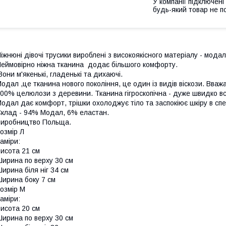
У компанії підключені
будь-який товар не п
іжнюні дівочі трусики вироблені з високоякісного матеріалу - мод
еймовірно ніжна тканина додає більшого комфорту.
они м'якенькі, гладенькі та дихаючі.
одал ,це тканина нового покоління, це один із видів віскози. Вважа
00% целюлози з деревини. Тканина гігроскопічна - дуже швидко вс
одал дає комфорт, трішки охолоджує тіло та заспокіює шкіру в сп
клад - 94% Модал, 6% еластан.
иробництво Польща.
озмір Л
аміри:
исота 21 см
ирина по верху 30 см
ирина біля ніг 34 см
ирина боку 7 см
озмір М
аміри:
исота 20 см
ирина по верху 30 см