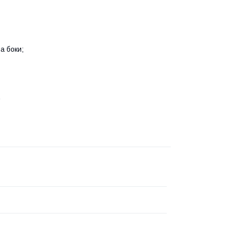
а боки;
.