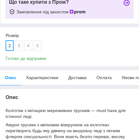
Що таке купити з Пром?
Замовлення під захистом
Розмір
2
3
4
5
Готово до відправки
Опис
Характеристики
Доставка
Оплата
Умови п
Опис
Колготки з імітацією мереживних трусиків — must have для
істинної леді.
Ажурні трусики з квітковим візерунком на колготках
перетворять будь-яку дівчину на вишукану леді з легким
флером сексуальності. Вони мають безліч переваг, високу