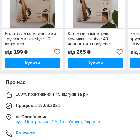
Колготки з мереживними
Колготки з імітацією
Колг
трусиками sisi style 20
трусиків sisi style 40
трус
колір мієль
чорного кольору сисі
нату
199
265
від
₴
від
₴
від
Купити
Купити
Про нас
100% позитивних з 45 відгуків за рік
Працює з 13.06.2021
м. Слов'янськ
вул. Центральна, 25, Слов'янськ, Україна
Контакти