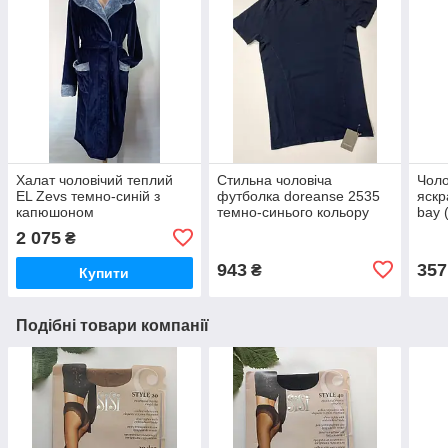
Халат чоловічий теплий
Стильна чоловіча
Чоло
EL Zevs темно-синій з
футболка doreanse 2535
яскр
капюшоном
темно-синього кольору
bay 
віскоза з короткими
доре
2 075
₴
рукавами
943
357
₴
Купити
Подібні товари компанії