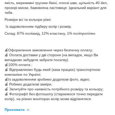
якість, мереживні трусики бікіні, плоскі шви, щільність 40 den,
прозорі миски, бавовняна ластовиця. Ідеальний варіант для
тебе.
Розміри всі та кольори різні.
Із задоволенням підберу колір і розмір.
Склад:
87% поліамід, 12% еластану, 1% поліпропілен
🍎Оформлення замовлення через безпечну оплату;
🍎 Оплата доставки у дві сторони (на випадок, якщо Ви
випадково забудете забрати посилку)
🍎100% оплата ;
🍎 Відправляємо будь-який (кака працює) транспортною
компанією по Україні;
🍎Із задоволенням зробимо додаткові фото, відео;
🍎 Робимо додаткові заміри;
🍎 Запитуйте про наявність потрібного розміру та кольору;
🍎 Фотографії без фотошопу (стараємося точно передати
колір), на різних моніторах колір може відрізнятися.
Приховати