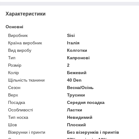
Характеристики
Основні
Виробник
Sisi
Країна виробник
Італія
Вид виробу
Колготки
Тип
Капронові
Розмір
2
Колір
Бежевий
Щільність тканини
40 Den
Сезон
Весна/Осінь
Верх
Трусики
Посадка
Середня посадка
Особливості
Ластки
Тип носка
Невидимий
Шов
Плоский
Візерунки і принти
Без візерунків і принтів