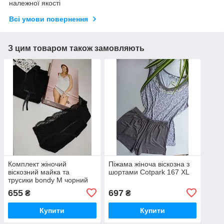
належної якості
Всі умови повернення
З цим товаром також замовляють
Комплект жіночий
Піжама жіноча віскозна з
віскозний майка та
шортами Cotpark 167 XL
трусики bondy М чорний
655
697
₴
₴
Купити
Купити