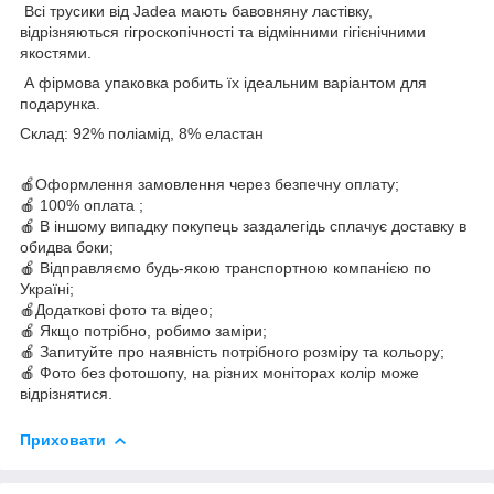
Всі трусики від Jadea мають бавовняну ластівку,
відрізняються гігроскопічності та відмінними гігієнічними
якостями.
А фірмова упаковка робить їх ідеальним варіантом для
подарунка.
Склад:
92% поліамід, 8% еластан
🍎Оформлення замовлення через безпечну оплату;
🍎 100% оплата ;
🍎 В іншому випадку покупець заздалегідь сплачує доставку в
обидва боки;
🍎 Відправляємо будь-якою транспортною компанією по
Україні;
🍎Додаткові фото та відео;
🍎 Якщо потрібно, робимо заміри;
🍎 Запитуйте про наявність потрібного розміру та кольору;
🍎 Фото без фотошопу, на різних моніторах колір може
відрізнятися.
Приховати