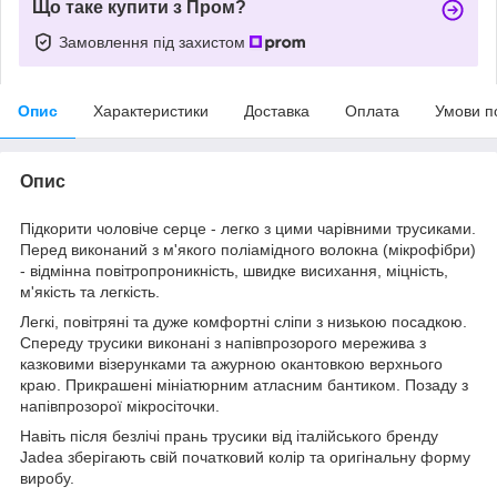
Що таке купити з Пром?
Замовлення під захистом
Опис
Характеристики
Доставка
Оплата
Умови п
Опис
Підкорити чоловіче серце - легко з цими чарівними трусиками.
Перед виконаний з м'якого поліамідного волокна (мікрофібри)
- відмінна повітропроникність, швидке висихання, міцність,
м'якість та легкість.
Легкі, повітряні та дуже комфортні сліпи з низькою посадкою.
Спереду трусики виконані з напівпрозорого мережива з
казковими візерунками та ажурною окантовкою верхнього
краю. Прикрашені мініатюрним атласним бантиком. Позаду з
напівпрозорої мікросіточки.
Навіть після безлічі прань трусики від італійського бренду
Jadea зберігають свій початковий колір та оригінальну форму
виробу.