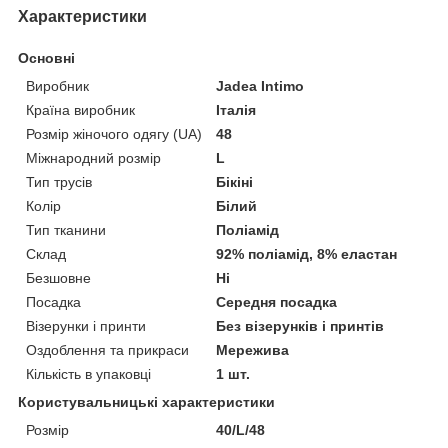
Характеристики
Основні
Виробник
Jadea Intimo
Країна виробник
Італія
Розмір жіночого одягу (UA)
48
Міжнародний розмір
L
Тип трусів
Бікіні
Колір
Білий
Тип тканини
Поліамід
Склад
92% поліамід, 8% еластан
Безшовне
Ні
Посадка
Середня посадка
Візерунки і принти
Без візерунків і принтів
Оздоблення та прикраси
Мережива
Кількість в упаковці
1 шт.
Користувальницькі характеристики
Розмір
40/L/48