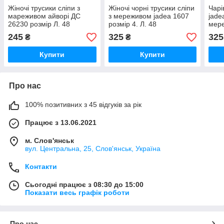
Жіночі трусики сліпи з
Жіночі чорні трусики сліпи
Чарі
мареживом айворі ДС
з мереживом jadea 1607
jade
26230 розмір Л. 48
розмір 4. Л. 48
мере
44
245
325
325
₴
₴
Купити
Купити
Про нас
100% позитивних з 45 відгуків за рік
Працює з 13.06.2021
м. Слов'янськ
вул. Центральна, 25, Слов'янськ, Україна
Контакти
Сьогодні працює з 08:30 до 15:00
Показати весь графік роботи
Про нас