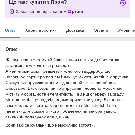
Що таке купити з Пром?
Замовлення під захистом
Опис
Характеристики
Доставка
Оплата
Умови п
Опис
Жіноче тіло в еротичній білизні залишається для чоловіка
загадкою, яку хочеться розгадати.
А найінтимнішим предметом жіночого гардеробу, що
наповнює партнера вогнем і змушує дихати частіше є трусики.
Сексуальні трусики стрінги від європейського виробника
Obsessive. Ексклюзивний крій трусиків - червоне мереживо
містить у собі шик та елегантність. Ремінці спереду та ззаду,
Металеве кільце над сідницями привертає увагу. Виконані з
високоеластичного та міцного полотна Multistretch fabric.
Ідеальні для романтичного побачення чи вечора удвох;
стильний подарунок для дівчини.
Вони такі сексуальні, що неможливо встояти.