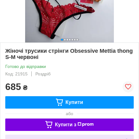
Жіночі трусики стрінги Obsessive Mettia thong
S-M червоні
Готово до відправки
Код: 21915
Роздріб
685
₴
Купити
або
Купити з