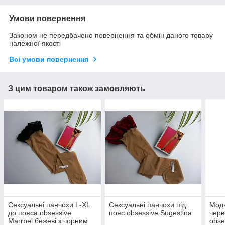
Умови повернення
Законом не передбачено повернення та обмін даного товару
належної якості
Всі умови повернення
З цим товаром також замовляють
Сексуальні панчохи L-XL
Сексуальні панчохи під
Модн
до пояса obsessive
пояс obsessive Sugestina
чер
Marrbel бежеві з чорним
obse