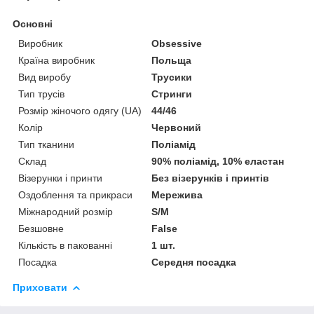
Основні
Виробник
Obsessive
Країна виробник
Польща
Вид виробу
Трусики
Тип трусів
Стринги
Розмір жіночого одягу (UA)
44/46
Колір
Червоний
Тип тканини
Поліамід
Склад
90% поліамід, 10% еластан
Візерунки і принти
Без візерунків і принтів
Оздоблення та прикраси
Мережива
Міжнародний розмір
S/M
Безшовне
False
Кількість в пакованні
1 шт.
Посадка
Середня посадка
Приховати