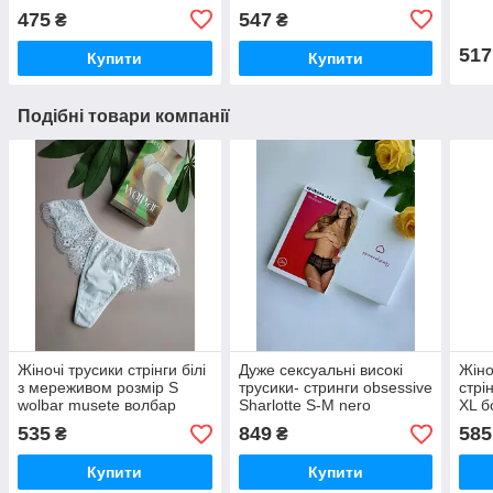
мереживом
475
547
₴
₴
517
Купити
Купити
Подібні товари компанії
Жіночі трусики стрінги білі
Дуже сексуальні високі
Жіно
з мереживом розмір S
трусики- стринги obsessive
стрі
wolbar musete волбар
Sharlotte S-M nero
XL б
535
849
585
₴
₴
Купити
Купити