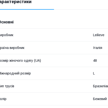
арактеристики
Основні
иробник
Leilieve
раїна виробник
Італія
озмір жіночого одягу (UA)
48
іжнародний розмір
L
ип трусів
Бразиліа
олір
Бежевий