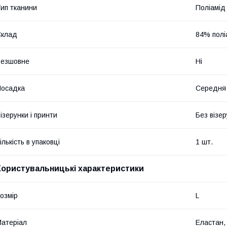
ип тканини
Поліамід
Склад
84% полі
Безшовне
Ні
Посадка
Середня
ізерунки і принти
Без візер
ількість в упаковці
1 шт.
Користувальницькі характеристики
озмір
L
атеріал
Еластан,