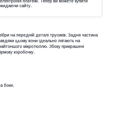
 електронні платежі. Тепер ви можете купити
окидаючи сайту.
фібри на передній деталі трусиків. Задня частина
 завдяки цьому вони ідеально лягають на
найтоншого мікротюллю. Збоку прикрашені
фірмову коробочку.
а боки;
.