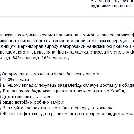
У компанії підключені
будь-який товар не п
ишукані, сексуальні трусики бразиліана з м'якої, двошарової мікро
иконана з витонченого італійського мережива зі швом посередині,
ідницях. Верхній край виробу декорований найніжнішою рюшею з 
рендом логотип. Бавовняна гігієнічна ластка. Упаковані у стильну 
клад: 84% поліамід, 16% еластану
Оформлення замовлення через безпечну оплату;
 100% оплата ;
 В іншому випадку покупець заздалегідь сплачує доставку в обидв
 Відправляємо будь-якою транспортною компанією по Україні;
Додаткові фото та відео;
 Якщо потрібно, робимо заміри;
 Запитуйте про наявність потрібного розміру та кольору;
 Фото без фотошопу, на різних моніторах колір може відрізнятися