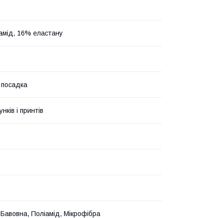
амід, 16% еластану
 посадка
унків і принтів
 Бавовна, Поліамід, Мікрофібра