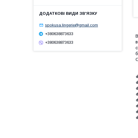
spokusa.lingerie@gmail.com
+380638873633
В
в
+380638873633
с
б
С







