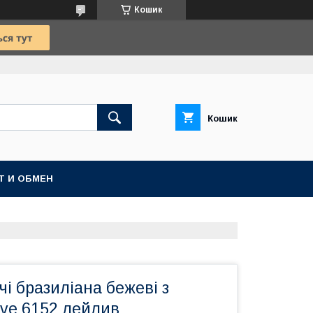
Кошик
Кошик
Т И ОБМЕН
чі бразиліана бежеві з
ieve 6152 лейлив