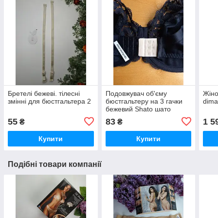
Бретелі бежеві. тілесні
Подовжувач об'єму
Жіно
змінні для бюстгальтера 2
бюстгальтеру на 3 гачки
dima
бежевий Shato шато
55
83
1 5
₴
₴
Купити
Купити
Подібні товари компанії