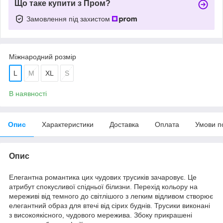
Що таке купити з Пром?
Замовлення під захистом
Міжнародний розмір
L
М
XL
S
В наявності
Опис
Характеристики
Доставка
Оплата
Умови п
Опис
Елегантна романтика цих чудових трусиків зачаровує. Це
атрибут спокусливої ​​спідньої білизни. Перехід кольору на
мереживі від темного до світлішого з легким відливом створює
елегантний образ для втечі від сірих буднів. Трусики виконані
з високоякісного, чудового мережива. Збоку прикрашені