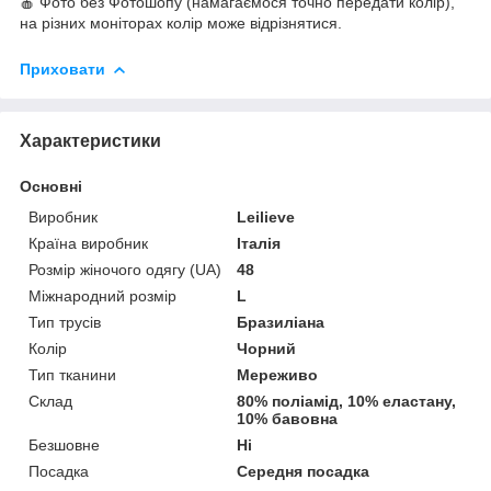
🍎 Фото без Фотошопу (намагаємося точно передати колір),
на різних моніторах колір може відрізнятися.
Приховати
Характеристики
Основні
Виробник
Leilieve
Країна виробник
Італія
Розмір жіночого одягу (UA)
48
Міжнародний розмір
L
Тип трусів
Бразиліана
Колір
Чорний
Тип тканини
Мереживо
Склад
80% поліамід, 10% еластану,
10% бавовна
Безшовне
Ні
Посадка
Середня посадка