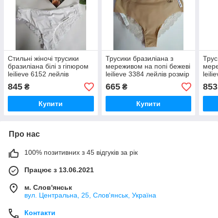
Стильні жіночі трусики
Трусики бразиліана з
Трус
бразиліана білі з гіпюром
мереживом на попі бежеві
мере
leilieve 6152 лейлів
leilieve 3384 лейлів розмір
leil
XL
845
665
853
₴
₴
Купити
Купити
Про нас
100% позитивних з 45 відгуків за рік
Працює з 13.06.2021
м. Слов'янськ
вул. Центральна, 25, Слов'янськ, Україна
Контакти