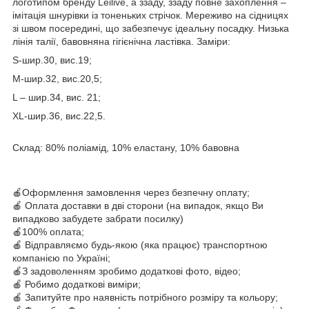
логотипом бренду Leilive, а ззаду, ззаду повне захоплення –
імітація шнурівки із тоненьких стрічок. Мереживо на сідницях
зі швом посередині, що забезпечує ідеальну посадку. Низька
лінія талії, бавовняна гігієнічна ластівка. Заміри:
S-шир.30, вис.19;
M-шир.32, вис.20,5;
L – шир.34, вис. 21;
XL-шир.36, вис.22,5.
Склад: 80% поліамід, 10% еластану, 10% бавовна
🍎Оформлення замовлення через безпечну оплату;
🍎 Оплата доставки в дві сторони (на випадок, якщо Ви
випадково забудете забрати посилку)
🍎100% оплата;
🍎 Відправляємо будь-якою (яка працює) транспортною
компанією по Україні;
🍎З задоволенням зробимо додаткові фото, відео;
🍎 Робимо додаткові виміри;
🍎 Запитуйте про наявність потрібного розміру та кольору;