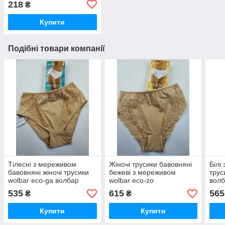
218
₴
Купити
Подібні товари компанії
Тілесні з мереживом
Жіночі трусики бавовняні
Білі
бавовняні жіночі трусики
бежеві з мереживом
трус
wolbar eco-ga волбар
wolbar eco-zo
вол
розмір XL
535
615
565
₴
₴
Купити
Купити