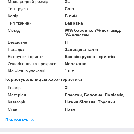
Міжнародний розмір
XL
Тип трусів
Сліп
Колір
Білий
Тип тканини
Бавовна
Склад
90% бавовна, 7% поліамід,
3% еластан
Безшовне
Ні
Посадка
Завищена талія
Візерунки і принти
Без візерунків і принтів
Оздоблення та прикраси
Мережива
Кількість в упаковці
1 шт.
Користувальницькі характеристики
Розмір
XL
Матеріал
Еластан, Бавовна, Поліамід
Категорії
Нижня білизна, Трусики
Стан
Нове
Приховати