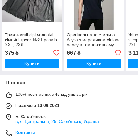
Трикотажніі сірі чоловічі
Оригінальна та стильна
Жіно
сімейні труси №21 розмір
блуза з мереживом violana
з со
ХХL, 2ХЛ
nancy в темно-синьому
2XL 
кольорі з мереживом
375
667
3 1
₴
₴
Купити
Купити
Про нас
100% позитивних з 45 відгуків за рік
Працює з 13.06.2021
м. Слов'янськ
вул. Центральна, 25, Слов'янськ, Україна
Контакти