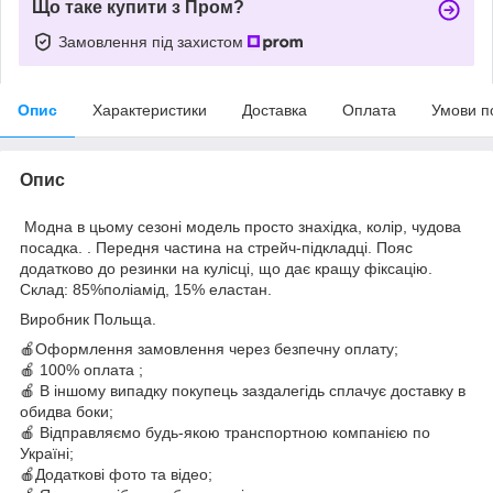
Що таке купити з Пром?
Замовлення під захистом
Опис
Характеристики
Доставка
Оплата
Умови п
Опис
Модна в цьому сезоні модель просто знахідка, колір, чудова
посадка. . Передня частина на стрейч-підкладці. Пояс
додатково до резинки на кулісці, що дає кращу фіксацію.
Склад: 85%поліамід, 15% еластан.
Виробник Польща.
🍎Оформлення замовлення через безпечну оплату;
🍎 100% оплата ;
🍎 В іншому випадку покупець заздалегідь сплачує доставку в
обидва боки;
🍎 Відправляємо будь-якою транспортною компанією по
Україні;
🍎Додаткові фото та відео;