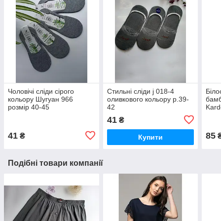
Чоловічі сліди сірого
Стильні сліди j 018-4
Біло
кольору Шугуан 966
оливкового кольору р.39-
бамб
розмір 40-45
42
Kard
41
₴
41
85
₴
Купити
Подібні товари компанії