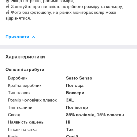
🍎 Якщо потрібно, робимо заміри;
🍎 Запитуйте про наявність потрібного розміру та кольору;
🍎 Фото без фотошопу, на різних моніторах колір може
відрізнятися.
Приховати
Характеристики
Основні атрибути
Виробник
Sesto Senso
Країна виробник
Польща
Тип плавок
Боксери
Розмір чоловічих плавок
3XL
Тип тканини
Поліестер
Склад
85% поліамід, 15% еластан
Наявність кишень
Ні
Гігієнічна сітка
Так
Колір
Синій