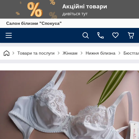
Салон білизни "Спокуса"
Товари та послуги
Жінкам
Нижня білизна
Бюстга