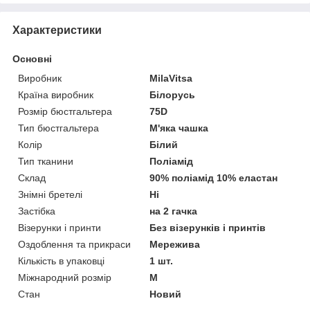
Характеристики
Основні
Виробник
MilaVitsa
Країна виробник
Білорусь
Розмір бюстгальтера
75D
Тип бюстгальтера
М'яка чашка
Колір
Білий
Тип тканини
Поліамід
Склад
90% поліамід 10% еластан
Знімні бретелі
Ні
Застібка
на 2 гачка
Візерунки і принти
Без візерунків і принтів
Оздоблення та прикраси
Мережива
Кількість в упаковці
1 шт.
Міжнародний розмір
M
Стан
Новий