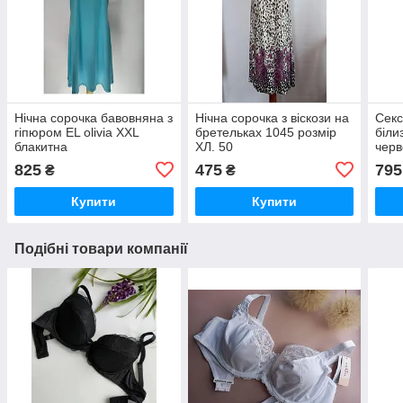
Нічна сорочка бавовняна з
Нічна сорочка з віскози на
Секс
гіпюром EL olivia XXL
бретельках 1045 розмір
біли
блакитна
ХЛ. 50
чер
825
475
795
₴
₴
Купити
Купити
Подібні товари компанії