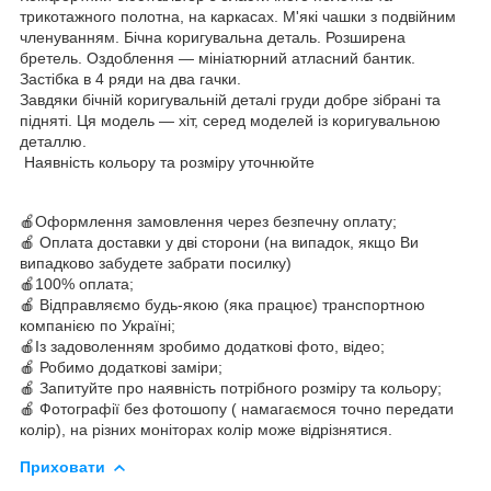
трикотажного полотна, на каркасах. М'які чашки з подвійним
членуванням. Бічна коригувальна деталь. Розширена
бретель. Оздоблення — мініатюрний атласний бантик.
Застібка в 4 ряди на два гачки.
Завдяки бічній коригувальній деталі груди добре зібрані та
підняті. Ця модель — хіт, серед моделей із коригувальною
деталлю.
Наявність кольору та розміру уточнюйте
🍎Оформлення замовлення через безпечну оплату;
🍎 Оплата доставки у дві сторони (на випадок, якщо Ви
випадково забудете забрати посилку)
🍎100% оплата;
🍎 Відправляємо будь-якою (яка працює) транспортною
компанією по Україні;
🍎Із задоволенням зробимо додаткові фото, відео;
🍎 Робимо додаткові заміри;
🍎 Запитуйте про наявність потрібного розміру та кольору;
🍎 Фотографії без фотошопу ( намагаємося точно передати
колір), на різних моніторах колір може відрізнятися.
Приховати