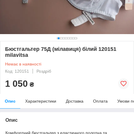
Бюстгальтер 75Д (мілавиця) білий 120151
milavitsa
Немає в наявності
Код: 120151
Роздріб
1 050
₴
Опис
Характеристики
Доставка
Оплата
Умови п
Опис
Комфортний бюстгальтер з еластичного полотна та