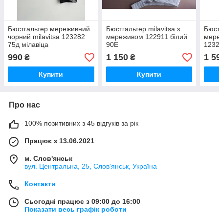
Бюстгальтер мереживний
Бюстгальтер milavitsa з
Бюст
чорний milavitsa 123282
мереживом 122911 білий
мере
75д мілавіца
90Е
1232
990
1 150
1 5
₴
₴
Купити
Купити
Про нас
100% позитивних з 45 відгуків за рік
Працює з 13.06.2021
м. Слов'янськ
вул. Центральна, 25, Слов'янськ, Україна
Контакти
Сьогодні працює з 09:00 до 16:00
Показати весь графік роботи