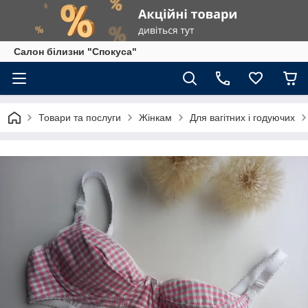
Салон білизни "Спокуса"
Товари та послуги
Жінкам
Для вагітних і годуючих