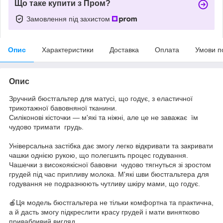
Що таке купити з Пром?
Замовлення під захистом
Опис
Характеристики
Доставка
Оплата
Умови п
Опис
Зручний бюстгальтер для матусі, що годує, з еластичної
трикотажної бавовняної тканини.
Силіконові кісточки — м'які та ніжні, але це не заважає їм
чудово тримати грудь.
Універсальна застібка дає змогу легко відкривати та закривати
чашки однією рукою, що полегшить процес годування.
Чашечки з високоякісної бавовни чудово тягнуться зі зростом
грудей під час припливу молока. М'які шви бюстгальтера для
годування не подразнюють чутливу шкіру мами, що годує.
🍎Ця модель бюстгальтера не тільки комфортна та практична,
а й дасть змогу підкреслити красу грудей і мати винятково
привабливий вигляд.