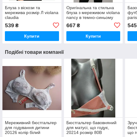
Блуза з віскози та
Оригінальна та стильна
Базо
мережива розмір Л violana
блуза з мереживом violana
футб
claudia
nancy в темно-синьому
pari
кольорі з мереживом
539
667
545
₴
₴
Купити
Купити
Подібні товари компанії
Мереживний бюстгальтер
Бюстгальтер бавовняний
Зруч
для годування дитини
для матусі, що годує,
бюст
20126 колір білий
20214 розмір 80В
що г