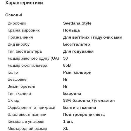
Характеристики
Основні
Виробник
Svetlana Style
Країна виробник
Польща
Призначення
Для вагітних і годуючих мам
Вид виробу
Бюстгальтер
Тип бюстгальтера
Для годування
Розмір жіночого одягу (UA)
50
Розмір бюстгальтера
85B
Колір
Різні кольори
Безшовне
Ні
Знімні бретелі
Ні
Тип тканини
Бавовна
Склад
93% бавовна 7% еластан
Оздоблення та прикраси
Банти з тканини
Властивості тканини
Повітропроникність
Кількість в упаковці
1 шт.
Міжнародний розмір
XL