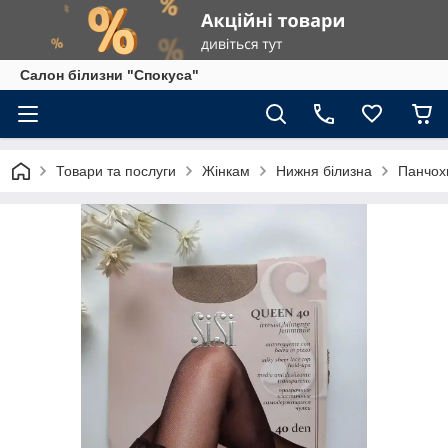
Салон білизни "Спокуса"
Товари та послуги
Жінкам
Нижня білизна
Панчохи