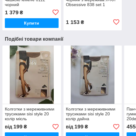
чорний
Obsessive 838 set 1
1 379
₴
1 153
₴
Купити
Подібні товари компанії
Колготки з мереживними
Колготки з мереживними
Пан
трусиками sisi style 20
трусиками sisi style 20
гумк
колір мієль
колір дайна
20d
199
199
455
від
₴
від
₴