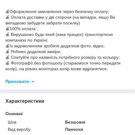
🍎Оформлення замовлення через безпечну оплату;
🍎 Оплата доставки у дві сторони (на випадок, якщо Ви
випадково забудете забрати посилку)
🍎100% оплата ;
🍎 Вирушаємо будь-який (кака працює) транспортною
компанією по Україні;
🍎Із задоволенням зробите додаткові фото, відео;
🍎 Робимо додаткові заміри;
🍎 Спитуйте про наявність потрібного розміру та кольору;
🍎 Фотографії без фотошопу (стараємося точно передати
колір), на різних моніторах колір може відрізнятися.
Приховати
Характеристики
Основні
Шов
Безшовні
Вид виробу
Панчохи