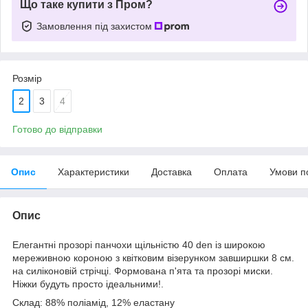
Що таке купити з Пром?
Замовлення під захистом
Розмір
2
3
4
Готово до відправки
Опис
Характеристики
Доставка
Оплата
Умови п
Опис
Елегантні прозорі панчохи щільністю 40 den із широкою
мереживною короною з квітковим візерунком завширшки 8 см.
на силіконовій стрічці. Формована п'ята та прозорі миски.
Ніжки будуть просто ідеальними!.
Склад:
88% поліамід, 12% еластану