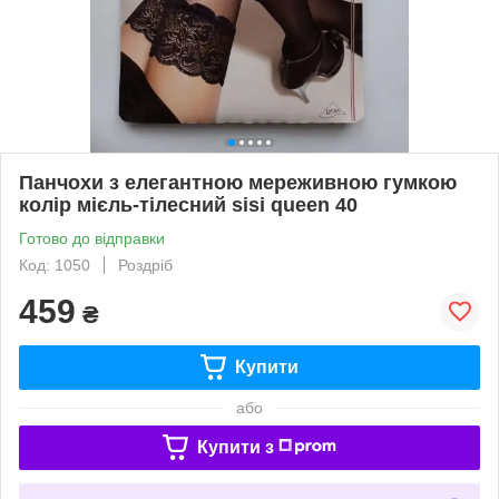
Панчохи з елегантною мереживною гумкою
колір мієль-тілесний sisi queen 40
Готово до відправки
Код: 1050
Роздріб
459
₴
Купити
або
Купити з