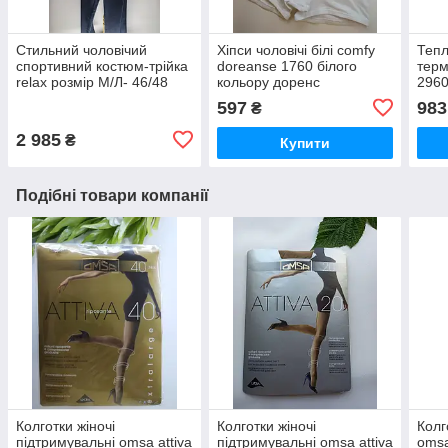
Стильний чоловічий
Хіпси чоловічі білі comfy
Тепл
спортивний костюм-трійка
doreanse 1760 білого
терм
relax розмір М/Л- 46/48
кольору доренс
2960
597
983
₴
2 985
₴
Купити
Подібні товари компанії
Колготки жіночі
Колготки жіночі
Колг
підтримувальні omsa attiva
підтримувальні omsa attiva
omsa