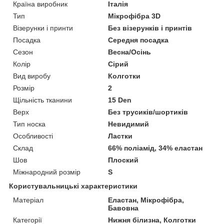
Країна виробник
Італія
Тип
Мікрофібра 3D
Візерунки і принти
Без візерунків і принтів
Посадка
Середня посадка
Сезон
Весна/Осінь
Колір
Сірий
Вид виробу
Колготки
Розмір
2
Щільність тканини
15 Den
Верх
Без трусиків/шортиків
Тип носка
Невидимий
Особливості
Ластки
Склад
66% поліамід, 34% еластан
Шов
Плоский
Міжнародний розмір
S
Користувальницькі характеристики
Матеріал
Еластан, Мікрофібра,
Бавовна
Категорії
Нижня білизна, Колготки