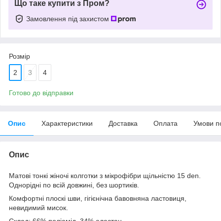
Що таке купити з Пром?
Замовлення під захистом
Розмір
2
3
4
Готово до відправки
Опис
Характеристики
Доставка
Оплата
Умови п
Опис
Матові тонкі жіночі колготки з мікрофібри щільністю 15 den.
Однорідні по всій довжині, без шортиків.
Комфортні плоскі шви, гігієнічна бавовняна ластовиця,
невидимий мисок.
Склад:
66% поліамід, 34% еластан