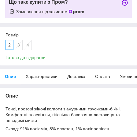
Що таке купити з Пром?
Замовлення під захистом
Розмір
2
3
4
Готово до відправки
Опис
Характеристики
Доставка
Оплата
Умови п
Опис
Тонкі, прозорі жіночі колготи з ажурними трусиками-бікіні.
Комфортні плоскі шви, гігієнічна бавовняна ластовиця та
невидимі миски.
Склад:
91% поліамід, 8% еластан, 1% поліпропілен