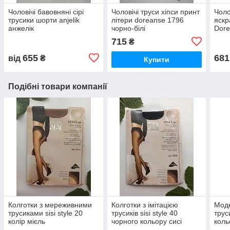
Чоловічі бавовняні сірі
Чоловічі труси хіпси принт
Чоло
трусики шорти anjelik
літери doreanse 1796
яск
анжелік
чорно-білі
Dore
XXL.
715
₴
655
681
від
₴
Купити
Подібні товари компанії
Колготки з мереживними
Колготки з імітацією
Модн
трусиками sisi style 20
трусиків sisi style 40
труси
колір мієль
чорного кольору сисі
коль
засм