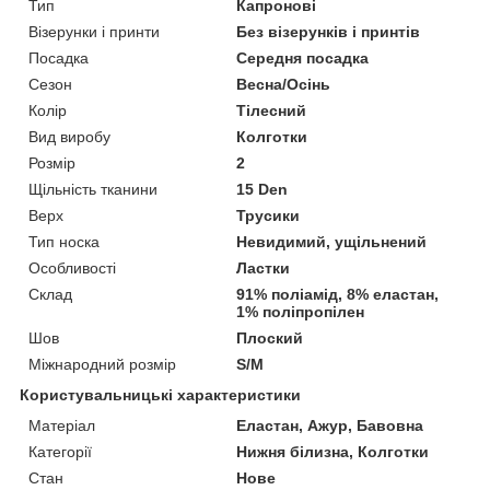
Тип
Капронові
Візерунки і принти
Без візерунків і принтів
Посадка
Середня посадка
Сезон
Весна/Осінь
Колір
Тілесний
Вид виробу
Колготки
Розмір
2
Щільність тканини
15 Den
Верх
Трусики
Тип носка
Невидимий, ущільнений
Особливості
Ластки
Склад
91% поліамід, 8% еластан,
1% поліпропілен
Шов
Плоский
Міжнародний розмір
S/M
Користувальницькі характеристики
Матеріал
Еластан, Ажур, Бавовна
Категорії
Нижня білизна, Колготки
Стан
Нове