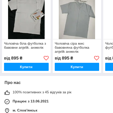
Чоловіча біла футболка з
Чоловіча сіра мис
Чоло
бавовни anjelik. анжелік
бавовняна футболка
футб
anjelik анжелік
895
895
від
₴
від
₴
від
Купити
Купити
Про нас
100% позитивних з 45 відгуків за рік
Працює з 13.06.2021
м. Слов'янськ