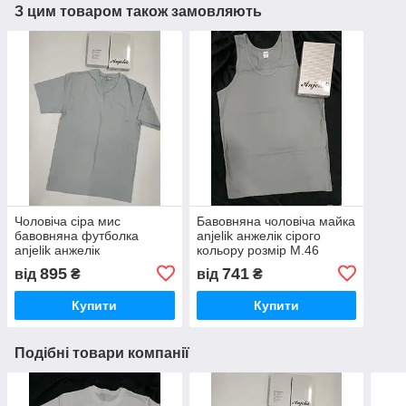
З цим товаром також замовляють
Чоловіча сіра мис
Бавовняна чоловіча майка
бавовняна футболка
anjelik анжелік сірого
anjelik анжелік
кольору розмір М.46
895
741
від
₴
від
₴
Купити
Купити
Подібні товари компанії