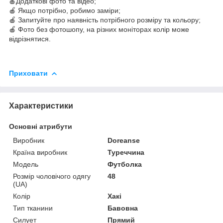
🍎Додаткові фото та відео;
🍎 Якщо потрібно, робимо заміри;
🍎 Запитуйте про наявність потрібного розміру та кольору;
🍎 Фото без фотошопу, на різних моніторах колір може
відрізнятися.
Приховати
Характеристики
Основні атрибути
Виробник
Doreanse
Країна виробник
Туреччина
Модель
Футболка
Розмір чоловічого одягу
48
(UA)
Колір
Хакі
Тип тканини
Бавовна
Силует
Прямий