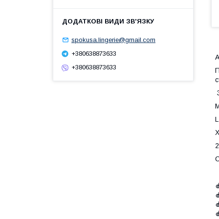
spokusa.lingerie@gmail.com
+380638873633
А
+380638873633
П
с
З
M
L
X
2
С



