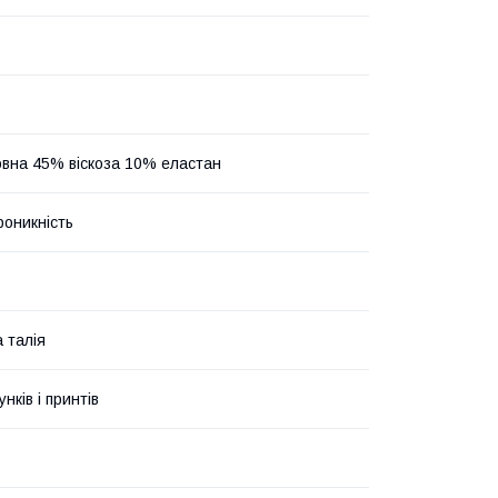
вна 45% віскоза 10% еластан
роникність
 талія
унків і принтів