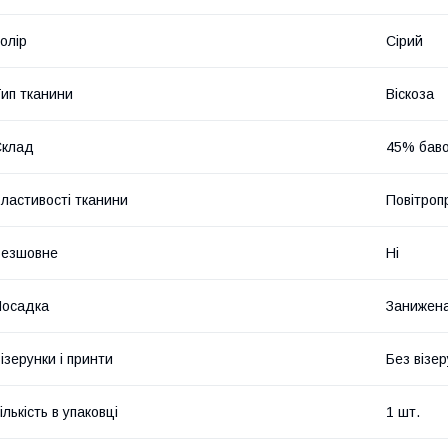
олір
Сірий
ип тканини
Віскоза
Склад
45% баво
ластивості тканини
Повітроп
Безшовне
Ні
Посадка
Занижена
ізерунки і принти
Без візер
ількість в упаковці
1 шт.