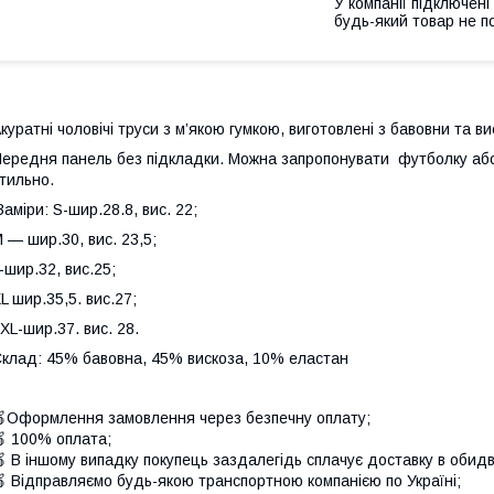
У компанії підключені
будь-який товар не п
куратні чоловічі труси з м’якою гумкою, виготовлені з бавовни та в
ередня панель без підкладки. Можна запропонувати футболку або
тильно.
аміри: S-шир.28.8, вис. 22;
 — шир.30, вис. 23,5;
-шир.32, вис.25;
L шир.35,5. вис.27;
XL-шир.37. вис. 28.
клад: 45% бавовна, 45% вискоза, 10% еластан
Оформлення замовлення через безпечну оплату;
 100% оплата;
 В іншому випадку покупець заздалегідь сплачує доставку в обидв
 Відправляємо будь-якою транспортною компанією по Україні;