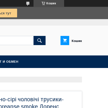
Кошик
Кошик
Т И ОБМЕН
о-сірі чоловічі трусики-
Doreanse smoke Доренс