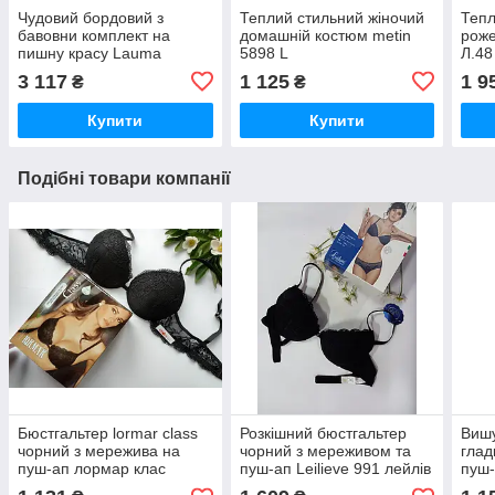
Чудовий бордовий з
Теплий стильний жіночий
Тепл
бавовни комплект на
домашній костюм metin
роже
пишну красу Lauma
5898 L
Л.48
3 117
1 125
1 9
₴
₴
Купити
Купити
Подібні товари компанії
Бюстгальтер lormar class
Розкішний бюстгальтер
Виш
чорний з мережива на
чорний з мереживом та
глад
пуш-ап лормар клас
пуш-ап Leilieve 991 лейлів
пуш-
розм