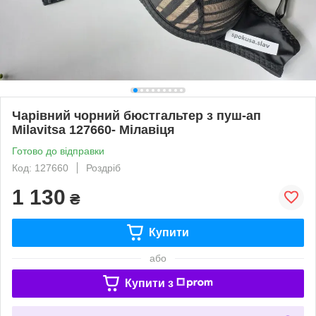
Чарівний чорний бюстгальтер з пуш-ап
Milavitsa 127660- Мілавіця
Готово до відправки
Код: 127660
Роздріб
1 130
₴
Купити
або
Купити з