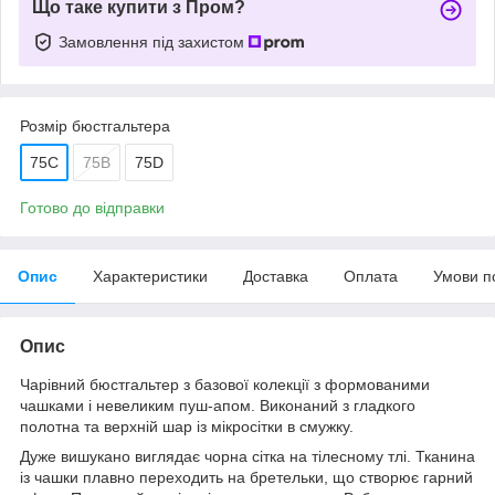
Що таке купити з Пром?
Замовлення під захистом
Розмір бюстгальтера
75C
75В
75D
Готово до відправки
Опис
Характеристики
Доставка
Оплата
Умови п
Опис
Чарівний бюстгальтер з базової колекції з формованими
чашками і невеликим пуш-апом. Виконаний з гладкого
полотна та верхній шар із мікросітки в смужку.
Дуже вишукано виглядає чорна сітка на тілесному тлі. Тканина
із чашки плавно переходить на бретельки, що створює гарний