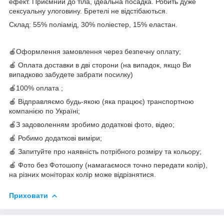
ефект. Приємний до тіла, ідеальна посадка. Робить дуже
сексуальну улоговину. Бретелі не відстібаються.
Склад: 55% поліамід, 30% поліестер, 15% еластан.
🍎Оформлення замовлення через безпечну оплату;
🍎 Оплата доставки в дві сторони (на випадок, якщо Ви
випадково забудете забрати посилку)
🍎100% оплата ;
🍎 Відправляємо будь-якою (яка працює) транспортною
компанією по Україні;
🍎З задоволенням зробимо додаткові фото, відео;
🍎 Робимо додаткові виміри;
🍎 Запитуйте про наявність потрібного розміру та кольору;
🍎 Фото без Фотошопу (намагаємося точно передати колір),
на різних моніторах колір може відрізнятися.
Приховати