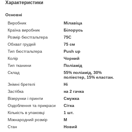
Характеристики
Основні
Виробник
Мілавіца
Країна виробник
Білорусь
Розмір бюстгальтера
75C
Обхват грудей
75 см
Тип бюстгальтера
Push up
Колір
Чорний
Тип тканини
Поліамід
Склад
55% поліамід, 30%
поліестер, 15% еластан.
Знімні бретелі
Ні
Застібка
на 2 гачка
Візерунки і принти
Смужка
Оздоблення та прикраси
Сітка
Кількість в упаковці
1 шт.
Міжнародний розмір
M
Стан
Новий