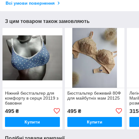
Всі умови повернення
З цим товаром також замовляють
Ніжний бюстгальтер для
Бюстгальтер бежевий 80Ф
Легі
комфорту в серця 20119 з
для майбутніх мам 20125
Mari
бавовни
розм
495
495
315
₴
₴
Купити
Купити
Подібні товари компанії