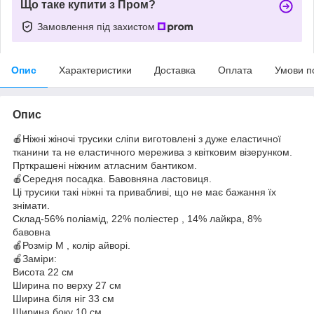
Що таке купити з Пром?
Замовлення під захистом
Опис
Характеристики
Доставка
Оплата
Умови п
Опис
🍎Ніжні жіночі трусики сліпи виготовлені з дуже еластичної
тканини та не еластичного мережива з квітковим візерунком.
Прткрашені ніжним атласним бантиком.
🍎Середня посадка. Бавовняна ластовиця.
Ці трусики такі ніжні та привабливі, що не має бажання їх
знімати.
Склад-56% поліамід, 22% поліестер , 14% лайкра, 8%
бавовна
🍎Розмір М , колір айворі.
🍎Заміри:
Висота 22 см
Ширина по верху 27 см
Ширина біля ніг 33 см
Ширина боку 10 см