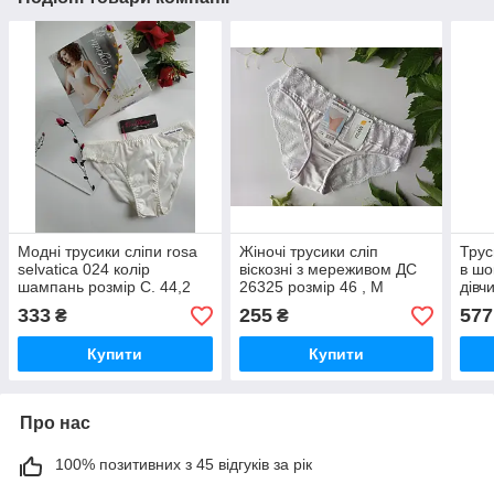
Модні трусики сліпи rosa
Жіночі трусики сліп
Трус
selvatica 024 колір
віскозні з мереживом ДС
в шо
шампань розмір С. 44,2
26325 розмір 46 , М
дівч
розм
333
255
577
₴
₴
Купити
Купити
Про нас
100% позитивних з 45 відгуків за рік