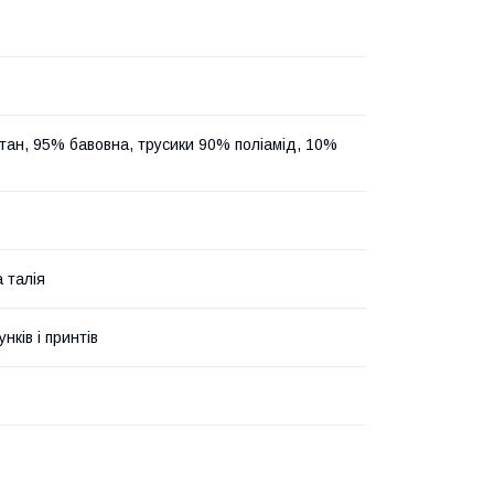
тан, 95% бавовна, трусики 90% поліамід, 10%
 талія
унків і принтів