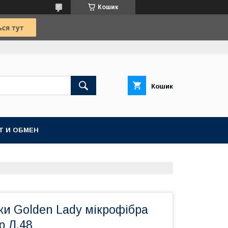
Кошик
Кошик
Т И ОБМЕН
ки Golden Lady мікрофібра
р Л.48