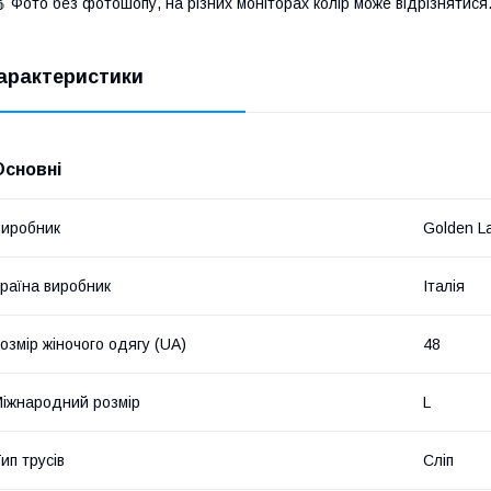
 Фото без фотошопу, на різних моніторах колір може відрізнятися
арактеристики
Основні
иробник
Golden L
раїна виробник
Італія
озмір жіночого одягу (UA)
48
іжнародний розмір
L
ип трусів
Сліп