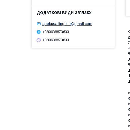
spokusa.lingerie@gmail.com
К
+380638873633
д
+380638873633
С
Р
В
З
В
Ш
Ш
Ш






