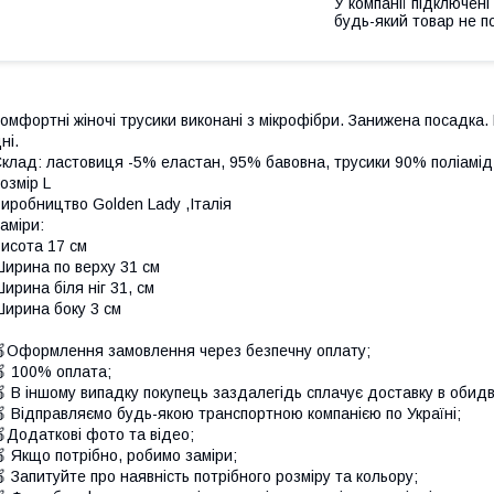
У компанії підключені
будь-який товар не п
омфортні жіночі трусики виконані з мікрофібри. Занижена посадка. 
ні.
клад: ластовиця -5% еластан, 95% бавовна, трусики 90% поліамід
озмір L
иробництво Golden Lady ,Італія
аміри:
исота 17 см
ирина по верху 31 см
ирина біля ніг 31, см
ирина боку 3 см
Оформлення замовлення через безпечну оплату;
 100% оплата;
 В іншому випадку покупець заздалегідь сплачує доставку в обидв
 Відправляємо будь-якою транспортною компанією по Україні;
Додаткові фото та відео;
 Якщо потрібно, робимо заміри;
 Запитуйте про наявність потрібного розміру та кольору;