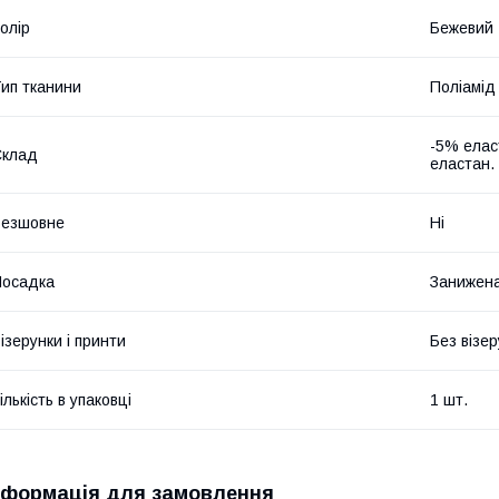
олір
Бежевий
ип тканини
Поліамід
-5% елас
Склад
еластан.
Безшовне
Ні
Посадка
Занижена
ізерунки і принти
Без візер
ількість в упаковці
1 шт.
нформація для замовлення