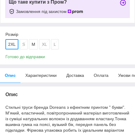
Що таке купити з Пром?
Замовлення під захистом
Розмір
2XL
S
M
XL
L
Готово до відправки
Опис
Характеристики
Доставка
Оплата
Умови п
Опис
Стильні труси бренда Doreans з ефектним принтом " букви".
М'який, еластичний, повітропроникний матеріал виготовлений
із суміші натуральних волокон із додаванням еластану.Тонка
вшивна гумка на поясі, вузький бік, передня панель без
підкладки. Фірмова упаковка робить їх ідеальним варіантом