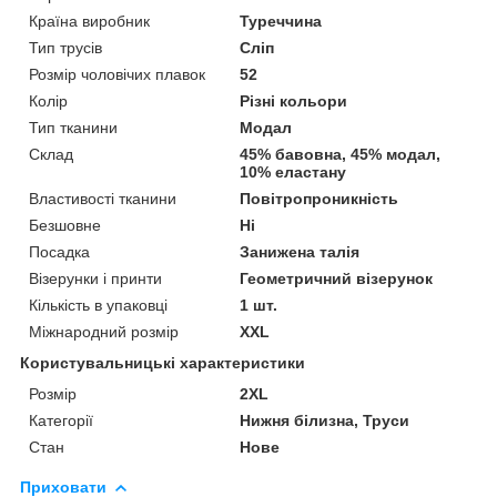
Країна виробник
Туреччина
Тип трусів
Сліп
Розмір чоловічих плавок
52
Колір
Різні кольори
Тип тканини
Модал
Склад
45% бавовна, 45% модал,
10% еластану
Властивості тканини
Повітропроникність
Безшовне
Ні
Посадка
Занижена талія
Візерунки і принти
Геометричний візерунок
Кількість в упаковці
1 шт.
Міжнародний розмір
XXL
Користувальницькі характеристики
Розмір
2XL
Категорії
Нижня білизна, Труси
Стан
Нове
Приховати