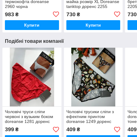
термокофта doreanse
майка розмір ХL Doreanse
брет
2960 чорна
tanktop доренс 2255
2205
983
730
730
₴
₴
Купити
Купити
Подібні товари компанії
Чоловічі труси сліпи
Чоловічі трусики сліпи з
Чоло
червоні з вузьким боком
ефектним принтом
dore
doreanse 1281 доренс
doreanse 1249 доренс
тоне
вузький бік
399
409
409
₴
₴