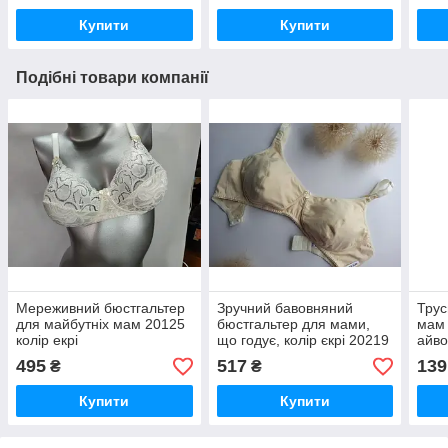
Купити
Купити
Подібні товари компанії
Мереживний бюстгальтер
Зручний бавовняний
Трус
для майбутніх мам 20125
бюстгальтер для мами,
мам 
колір екрі
що годує, колір єкрі 20219
айво
495
517
139
₴
₴
Купити
Купити