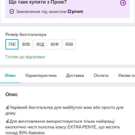
Що таке купити з Пром?
Замовлення під захистом
Розмір бюстгальтера
75E
80В
80Д
80Ф
85В
Готово до відправки
Опис
Характеристики
Доставка
Оплата
Умови п
Опис
🍎Чарівний бюстгальтер для майбутніх мам або просто для
дому.
🍎Для виготовлення використовуються тільки найкращі
екологічно чисті полотна класу EXTRA PENYE, що містять
понад 90% бавовни.