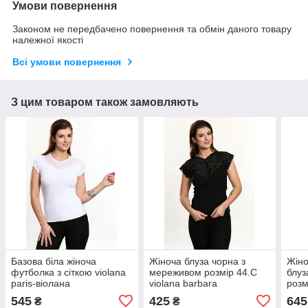
Умови повернення
Законом не передбачено повернення та обмін даного товару
належної якості
Всі умови повернення
З цим товаром також замовляють
Базова біла жіноча
Жіноча блуза чорна з
Жіно
футболка з сіткою violana
мереживом розмір 44.С
блуз
paris-віолана
violana barbara
розм
545
425
645
₴
₴