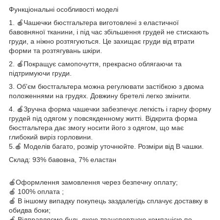
Функціональні особливості моделі
1. 🍎Чашечки бюстгальтера виготовлені з еластичної
бавовняної тканини, і під час збільшення грудей не стискають
груди, а ніжно розтягуються. Це захищає груди від втрати
форми та розтягувань шкіри.
2. 🍎Покращує самопочуття, прекрасно облягаючи та
підтримуючи груди.
3. Об'єм бюстгальтера можна регулювати застібкою з двома
положеннями на грудях. Довжину бретелі легко змінити.
4. 🍎Зручна форма чашечки забезпечує легкість і гарну форму
грудей під одягом у повсякденному житті. Відкрита форма
бюстгальтера дає змогу носити його з одягом, що має
глибокий виріз горловини.
5.🍎 Моделів багато, розмір уточнюйте. Розміри від B чашки.
Склад:
93% бавовна, 7% еластан
🍎Оформлення замовлення через безпечну оплату;
🍎 100% оплата ;
🍎 В іншому випадку покупець заздалегідь сплачує доставку в
обидва боки;
🍎 Відправляємо будь-якою транспортною компанією по