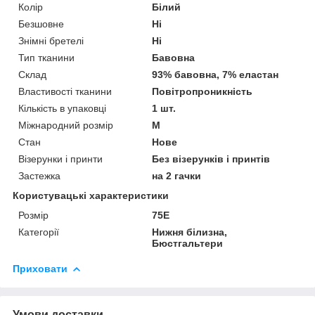
Колір
Білий
Безшовне
Ні
Знімні бретелі
Ні
Тип тканини
Бавовна
Склад
93% бавовна, 7% еластан
Властивості тканини
Повітропроникність
Кількість в упаковці
1 шт.
Міжнародний розмір
M
Стан
Нове
Візерунки і принти
Без візерунків і принтів
Застежка
на 2 гачки
Користувацькi характеристики
Розмір
75E
Категорії
Нижня білизна,
Бюстгальтери
Приховати
Умови доставки