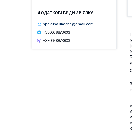
spokusa.lingerie@gmail.com
+380638873633
Н
М
+380638873633
[
М
Б
д
В
к




