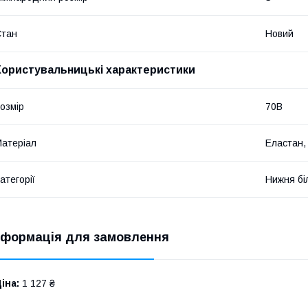
Стан
Новий
Користувальницькі характеристики
озмір
70B
атеріал
Еластан,
атегорії
Нижня бі
нформація для замовлення
іна:
1 127 ₴