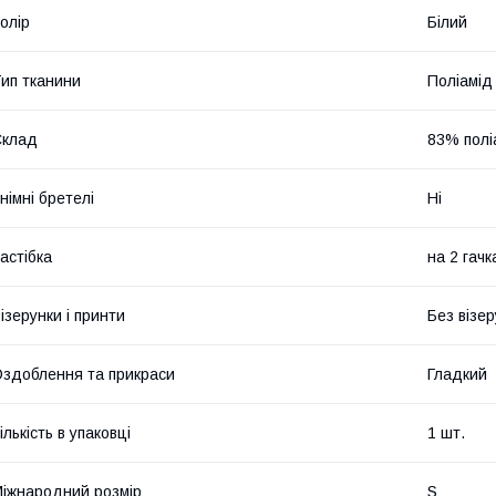
олір
Білий
ип тканини
Поліамід
Склад
83% полі
німні бретелі
Ні
астібка
на 2 гачк
ізерунки і принти
Без візер
здоблення та прикраси
Гладкий
ількість в упаковці
1 шт.
іжнародний розмір
S