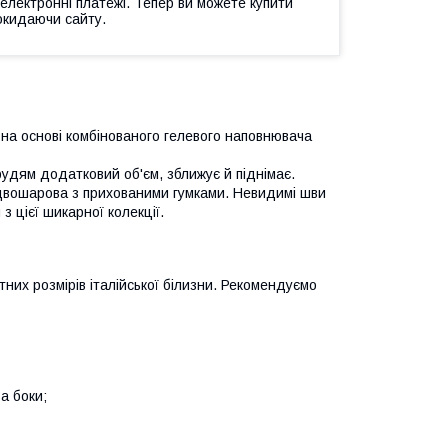
 електронні платежі. Тепер ви можете купити
окидаючи сайту.
на основі комбінованого гелевого наповнювача
рудям додатковий об'єм, зближує й піднімає.
а двошарова з прихованими гумками. Невидимі шви
з цієї шикарної колекції.
них розмірів італійської білизни. Рекомендуємо
а боки;