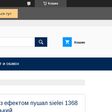
Кошик
Кошик
Т И ОБМЕН
з ефектом пушап sielei 1368
нький