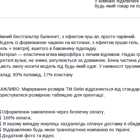
У компанії підключені
будь-який товар не п
іжний бюстгальтер балконет, з ефектом пуш-ап, просто чарівний.
одель із формованою чашкою на кісточках, з ефектом пушап-гель, 
гель + повітря], вшитого в бавовняну підкладку.
атеріал — еластична м'яка мікрофібра з легким відливом. Надає г
ретелі вузькі, не знімні, регулюються за довжиною. Бічна частин
ають змогу носити модель під будь-який одяг. У наявності трусики 
Склад:
83% поліамід, 17% еластану
АЖЛИВО: Маркування розмірів ТМ Sielei відрізняється від стандарт
ористуватися розмірною таблицею для орієнтації.
Оформлення замовлення через безпечну оплату;
 100% оплата;
 В іншому випадку покупець заздалегідь сплачує доставку в обидв
 Відправляємо будь-якою транспортною компанією по Україні;
Додаткові фото та відео;