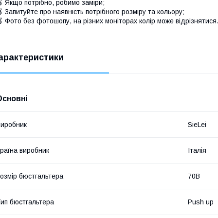
 Якщо потрібно, робимо заміри;
 Запитуйте про наявність потрібного розміру та кольору;
 Фото без фотошопу, на різних моніторах колір може відрізнятися
арактеристики
Основні
иробник
SieLei
раїна виробник
Італія
озмір бюстгальтера
70B
ип бюстгальтера
Push up