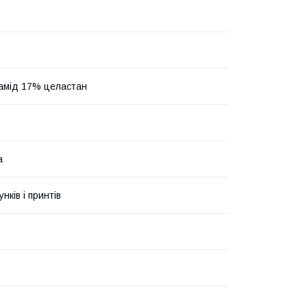
амід 17% целастан
а
унків і принтів