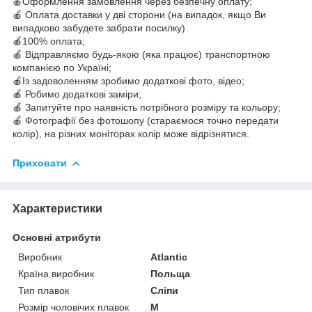
🍎Оформлення замовлення через безпечну оплату;
🍎 Оплата доставки у дві сторони (на випадок, якщо Ви
випадково забудете забрати посилку)
🍎100% оплата;
🍎 Відправляємо будь-якою (яка працює) транспортною
компанією по Україні;
🍎Із задоволенням зробимо додаткові фото, відео;
🍎 Робимо додаткові заміри;
🍎 Запитуйте про наявність потрібного розміру та кольору;
🍎 Фотографії без фотошопу (стараємося точно передати
колір), на різних моніторах колір може відрізнятися.
Приховати
Характеристики
Основні атрибути
Виробник
Atlantic
Країна виробник
Польща
Тип плавок
Сліпи
Розмір чоловічих плавок
M