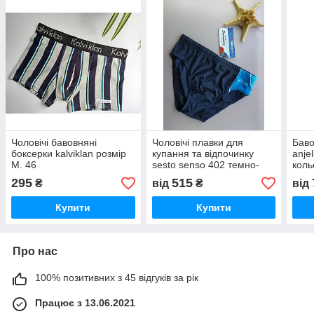
Чоловічі бавовняні
Чоловічі плавки для
Баво
боксерки kalviklan розмір
купання та відпочинку
anje
М. 46
sesto senso 402 темно-
коль
сині L
295
515
₴
від
₴
від
Купити
Купити
Про нас
100% позитивних з 45 відгуків за рік
Працює з 13.06.2021