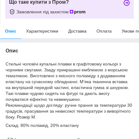
Що таке купити з Пром?
Замовлення під захистом
Опис
Характеристики
Доставка
Оплата
Умови п
Опис
Стильні чоловічі купальні плавки в графітовому кольорі з
чорними смугами. Ззаду прикрашені емблемою з морською
тематикою. Виготовлені з якісного поліаміду з додаванням
еластану на сучасному обладнанні. М'яка тканинна вставка
на внутрішній передній частині, еластична гумка зі шнурком.
Такі плавки чудово сидять на фігурі та дають змогу
почуватися ефектно та невимушено.
Рекомендації щодо догляду: ручне прання за температури 30
градусів, прасування за невисокої температури з виворітного
боку. Розмір M.
Склад:
80% поліамід, 20% еластану