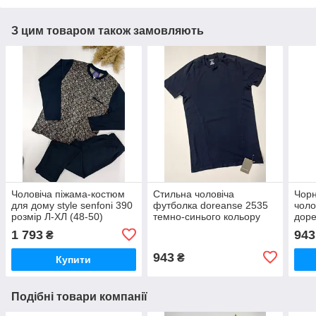
З цим товаром також замовляють
Чоловіча піжама-костюм
Стильна чоловіча
Чорн
для дому style senfoni 390
футболка doreanse 2535
чоло
розмір Л-ХЛ (48-50)
темно-синього кольору
доре
віскоза з короткими
1 793
943
₴
рукавами
943
₴
Купити
Подібні товари компанії