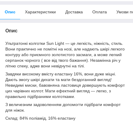
Опис
Характеристики
Доставка
Оплата
Умови п
Опис
Ультратонкі колготки Sun Light — це легкість, ніжність, стиль.
Вони практично не помітні на нозі, але надають шкірі легкого
контуру або приємного золотистого засмаги, а може легкий
серпанок чорного ( все від твого бажання). Незамінна річ у
літню спеку, адже вони невідчутні на тілі.
Завдяки високому вмісту еластану 16%, вони дуже міцні.
Дають змогу шкірі дихати та мати бездоганний вигляд!
Невидимі миски, бавовняна ластовиця довершують комфорт
цих чарівних колгот. Мати ефектний вигляд — легко, з
правильно підібраними колготками.
З величезним задоволенням допомогти підібрати комфорт
для ніжок.
Склад:
84% поліамід, 16% еластану