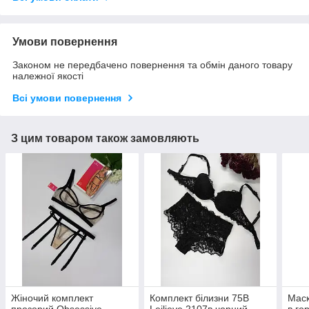
Умови повернення
Законом не передбачено повернення та обмін даного товару
належної якості
Всі умови повернення
З цим товаром також замовляють
Жіночий комплект
Комплект білизни 75В
Маск
прозорий Obsessive
Leilieve 2107в чорний
в го