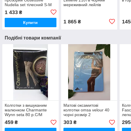
Nudelia set тілесний S-M
мереживний лейлів
1 433
₴
1 865
145
₴
Купити
Подібні товари компанії
Колготки з вишуканим
Матові оксамитові
Колг
малюнком Charmante
колготки omsa velour 40
Fasc
Wynn seta 80 р.С/М
чорні розмір 2
легк
шарманте
459
303
295
₴
₴