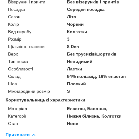
Візерунки і принти
Без візерунків і принтів
Посадка
Середня посадка
Сезон
Літо
Колір
Чорний
Вид виробу
Колготки
Розмір
3
Щільність тканини
8 Den
Верх
Без трусиків/шортиків
Тип носка
Невидимий
Особливості
Ластки
Склад
84% поліамід, 16% еластан
Шов
Плоский
Міжнародний розмір
S
Користувальницькі характеристики
Матеріал
Еластан, Бавовна,
Категорії
Нижня білизна, Колготки
Стан
Нове
Приховати