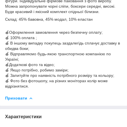
фігури. Індивідуальне фірмове паковання з фото виробу.
Можна запропонувати чорні сліпи, боксери середні, високі.
Буде красивий і якісний комплект спідньої білизни.
Склад:
45% бавовна, 45% модал, 10% еластан
🍎Оформлення замовлення через безпечну оплату;
🍎 100% оплата ;
🍎 В іншому випадку покупець заздалегідь сплачує доставку в
обидва боки;
🍎 Відправляємо будь-якою транспортною компанією по
Україні;
🍎Додаткові фото та відео;
🍎 Якщо потрібно, робимо заміри;
🍎 Запитуйте про наявність потрібного розміру та кольору;
🍎 Фото без фотошопу, на різних моніторах колір може
відрізнятися.
Приховати
Характеристики