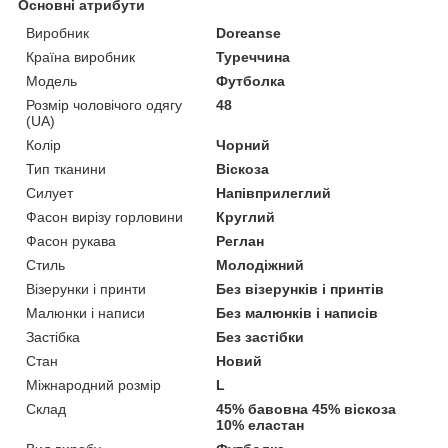
Основні атрибути
Виробник
Doreanse
Країна виробник
Туреччина
Модель
Футболка
Розмір чоловічого одягу
48
(UA)
Колір
Чорний
Тип тканини
Віскоза
Силует
Напівприлеглий
Фасон вирізу горловини
Круглий
Фасон рукава
Реглан
Стиль
Молодіжний
Візерунки і принти
Без візерунків і принтів
Малюнки і написи
Без малюнків і написів
Застібка
Без застібки
Стан
Новий
Міжнародний розмір
L
Склад
45% бавовна 45% віскоза
10% еластан