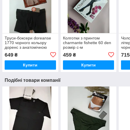
Труси-боксери doreanse
Колготки з принтом
Чоло
1770 чорного кольору
charmante fishette 60 den
літе
доренс з анатомічною
розмір с-м
чорн
кишенею
649
459
715
₴
₴
Купити
Купити
Подібні товари компанії