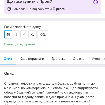
Що таке купити з Пром?
Замовлення під захистом
Розмір чоловічого одягу
48
S
M
XL
XXL
Готово до відправки
Опис
Характеристики
Доставка
Оплата
Умови п
Опис
Справжні чоловіки знають, що футболка має бути не тільки
максимально комфортною, а й стильною, щоб підтримувати
образ у будь-якій ситуації. Гармонійне співвідношення
бавовни та модалу робить її дуже приємною. Рукав "реглан",
гарні декоративні шви підкреслюють переваги чоловічої