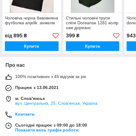
Чоловіча чорна бавовняна
Стильні чоловічі труси
Чоло
футболка anjelik .анжелік
сліпи Doreanse 1281 колір
dore
хакі дореанс
895
399
943
від
₴
₴
Купити
Купити
Про нас
100% позитивних з 45 відгуків за рік
Працює з 13.06.2021
м. Слов'янськ
вул. Центральна, 25, Слов'янськ, Україна
Контакти
Сьогодні працює з 09:00 до 18:00
Показати весь графік роботи