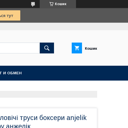
Кошик
Кошик
Т И ОБМЕН
ловічі труси боксери anjelik
ру анжелік