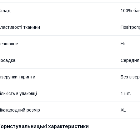
Склад
100% ба
ластивості тканини
Повітроп
Безшовне
Ні
Посадка
Середня
ізерунки і принти
Без візер
ількість в упаковці
1 шт.
іжнародний розмір
XL
Користувальницькі характеристики