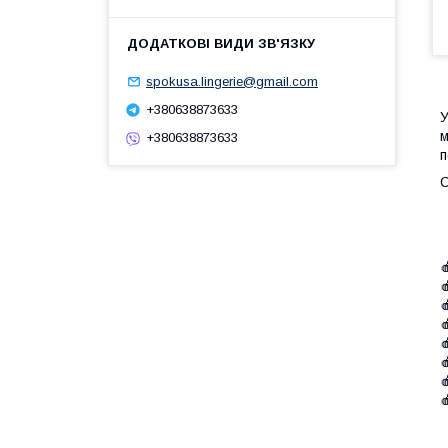
spokusa.lingerie@gmail.com
+380638873633
У
м
+380638873633
п







