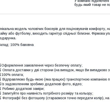
У компанії підключені
будь-який товар не п
нікальна модель чоловічих боксерів для поціновувачів комфорту, н
айку або футболку, виходить гарнітур спідньої білизни. Фірмова у
одарунка.
Склад:
100% бавовна
Оформлення замовлення через безпечну оплату;
 Оплата доставки у дві сторони (на випадок, якщо Ви випадково 
100% оплата;
 Відправляємо будь-якою (яка працює) транспортною компанією по
Із задоволенням зробимо додаткові фото, відео;
 Робимо додаткові заміри;
 Запитуйте про наявність потрібного розміру та кольору;
 Фотографії без фотошопу (стараємося точно передати колір), на 