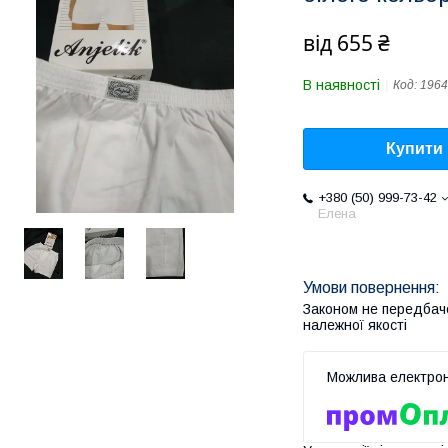
від
655 ₴
В наявності
Код:
1964
Купити
+380 (50) 999-73-42
Елена
Законом не передбач
належної якості