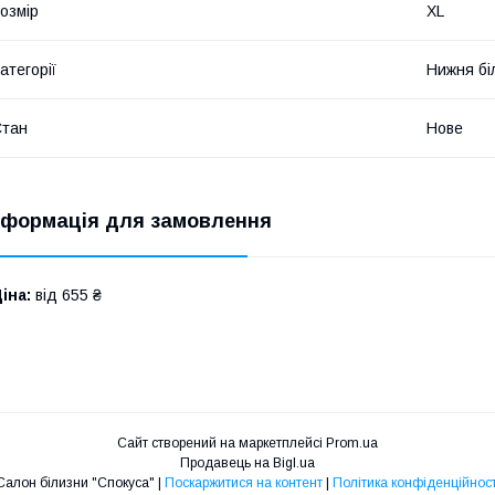
озмір
XL
атегорії
Нижня бі
Стан
Нове
нформація для замовлення
іна:
від 655 ₴
Сайт створений на маркетплейсі
Prom.ua
Продавець на Bigl.ua
Салон білизни "Спокуса" |
Поскаржитися на контент
|
Політика конфіденційност