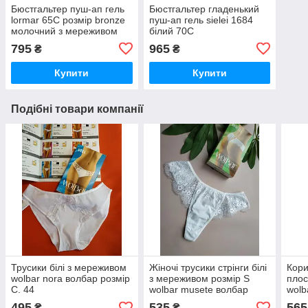
Бюстгальтер пуш-ап гель
Бюстгальтер гладенький
lormar 65С розмір bronze
пуш-ап гель sielei 1684
молочний з мереживом
білий 70C
795
965
₴
₴
Купити
Купити
Подібні товари компанії
Трусики білі з мереживом
Жіночі трусики стрінги білі
Кори
wolbar nora волбар розмір
з мереживом розмір S
плос
С. 44
wolbar musete волбар
wolb
495
535
565
₴
₴