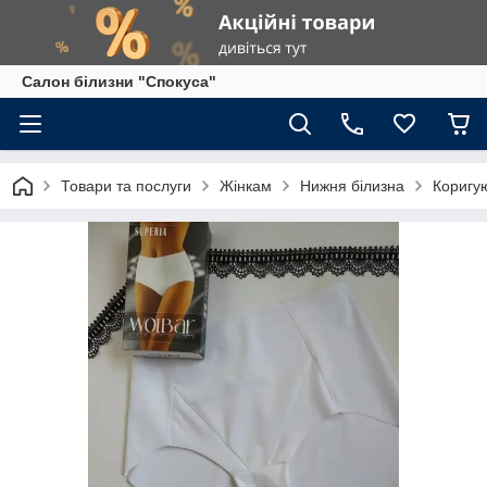
Салон білизни "Спокуса"
Товари та послуги
Жінкам
Нижня білизна
Коригую