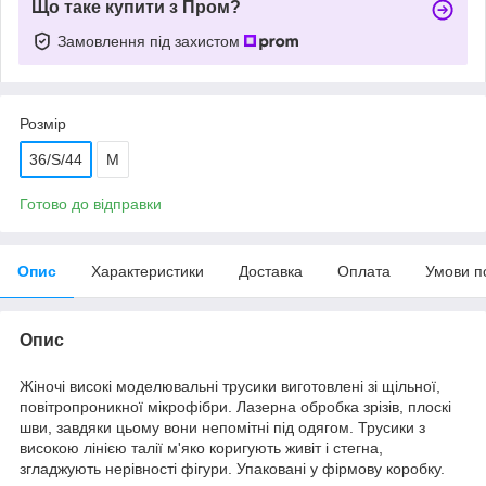
Що таке купити з Пром?
Замовлення під захистом
Розмір
36/S/44
М
Готово до відправки
Опис
Характеристики
Доставка
Оплата
Умови п
Опис
Жіночі високі моделювальні трусики виготовлені зі щільної,
повітропроникної мікрофібри. Лазерна обробка зрізів, плоскі
шви, завдяки цьому вони непомітні під одягом. Трусики з
високою лінією талії м'яко коригують живіт і стегна,
згладжують нерівності фігури. Упаковані у фірмову коробку.