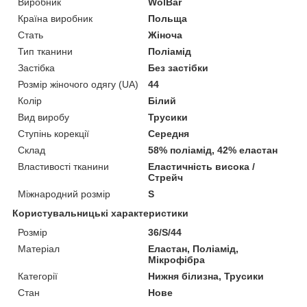
Виробник
WolBar
Країна виробник
Польща
Стать
Жіноча
Тип тканини
Поліамід
Застібка
Без застібки
Розмір жіночого одягу (UA)
44
Колір
Білий
Вид виробу
Трусики
Ступінь корекції
Середня
Склад
58% поліамід, 42% еластан
Властивості тканини
Еластичність висока /
Стрейч
Міжнародний розмір
S
Користувальницькі характеристики
Розмір
36/S/44
Матеріал
Еластан, Поліамід,
Мікрофібра
Категорії
Нижня білизна, Трусики
Стан
Нове